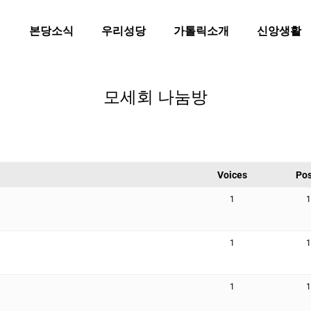
본당소식
우리성당
가톨릭소개
신앙생활
모세회 나눔방
Voices
Pos
1
1
1
1
1
1