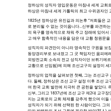
정하상의 성직자 영입운동은 마침내 세계 교회로
하상은 마침내 세계 가톨릭의 최고 수위권자인 
1825년 정하상은 유진길과 의논후 “저희들은 
로 분리될 수 없는 것이옵니다…신부를 파견하는
의 욕구를 영속적으로 채워 주고 장래에 있어서
고 매우 함축적인 내용을 담은 대 교황 청원문을
성직자의 파견만이 아니라 영속적인 구원을 보장
동양경리부로 보내졌고 그 곳 책임자인 움피에레
외방전교회 소속의 전교 성직자이던 브뤼기에르 주
교황으로 선임됨)에 의해 조선교구의 설정이 세
정하상의 업적을 살펴보면 첫째, 그는 조선교구
다. 둘째, 정하상은 조선 교구 설정 이후 조선
여 한국 교회 발전에 지극히 큰 공헌을 쌓았다. 즉 1
신부, 그리고 1837년에 조선 교구 제2대 교구장
지는 교회로의 교회 체제를 갖추게 했으며 이들 
성직자가 되기 위해 선택된 한 사람이었다. 그의
따라 박해하의 조선 교회에 필요한 방인(邦人) 