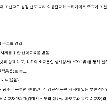
에 의해 조선교구 설정 선포 파리 외방전교회 브뤼기에르 주교가 조
t) 주교를 영입
人) 사제를 위한 신학교육을 받음
리사벳과 함께 체포, 최초의 호교론인 상재상서(上宰相書)를 통해 
(軍門梟首)로 순교
 시복(諡福)
가 현 광주군 동부면 윗배알미리 검단산 북쪽 계곡에 있는 부친 
한국 순교자 103위(김대건 신부와 정하상 바오로와 동료 순교자)와