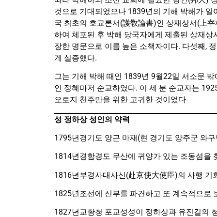
것으로 기대되었으나 1839년의 기해 박해가 일
국 최초의 호교론서(護敎論書)인 상재상서(上宰
하여 체포된 후 박해 당국자에게 제출된 상재상서(
장한 명문으로 이름 높은 소책자이다. 다섯째,
게 실증했다.
그는 기해 박해 때인 1839년 9월22일 서소문 
인 정혜마저 순교하였다. 이 세 분 순교자는 192
오로지 천주만을 위한 고귀한 것이었다
성 정하상 성인의 약력
1795년경기도 양근 마재(현 경기도 양주군 와
1814년경함경도 무산에 귀양가 있는 조동섬을 
1816년부경사대사신(赴京使大使臣)의 사행 기
1825년조선에 신부를 파견하고 또 계속적으로 
1827년교황청 포교성성이 정하상과 유진길의 