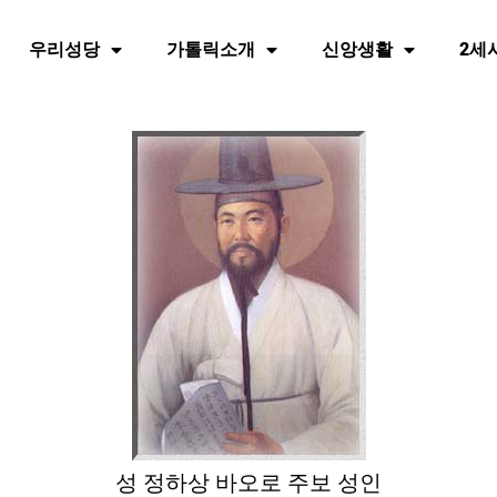
우리성당
가톨릭소개
신앙생활
2세
성 정하상 바오로 주보 성인