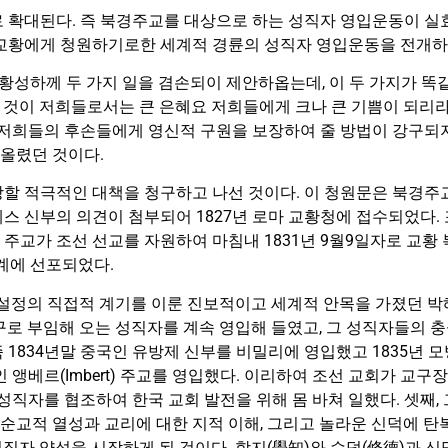
 확대된다. 즉 북경주교를 대상으로 하는 성직자 영입운동이 실
교황에게 청원하기로한 세계적 경륜의 성직자 영입운동을 전개하
교황성하께 두 가지 일을 겸손되이 제안하옵는데, 이 두 가지가 똑
 것이 저희들로서는 큰 은혜요 저희들에게 크나 큰 기쁨이 되리라
 저희들의 후손들에게 영신적 구원을 보장하여 줄 방법이 강구되지
 올렸던 것이다.
할 적극적인 대책을 청구하고 나선 것이다. 이 청원문은 북경주
스 신부의 의견이 첨부되어 1827년 로마 교황청에 접수되었다.
교가 조선 선교를 자원하여 마침내 1831년 9월9일자로 교황 
계에 선포되었다.
 설정의 직접적 계기를 이룬 진보적이고 세계적 안목을 가졌던 박
 교구로 부임해 오는 성직자를 계속 영입해 들였고, 그 성직자들의
834년말 중국인 유방제 신부를 비밀리에 영입했고 1835년 모방(Mau
인 앵베르(Imbert) 주교를 영입했다. 이리하여 조선 교회가 교
성직자를 협조하여 한국 교회 발전을 위해 몸 바쳐 일했다. 셋째
 순교적 열성과 교리에 대한 지적 이해, 그리고 놀라운 신덕에 
성직자 양성을 시작하게 된 것이다. 학지(學知)와 수덕(修德)과 