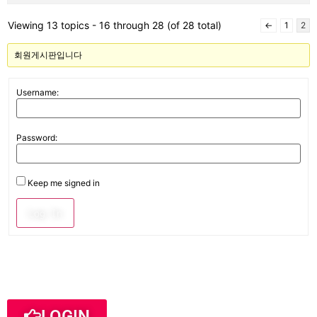
Viewing 13 topics - 16 through 28 (of 28 total)
←
1
2
회원게시판입니다
Username:
Password:
Keep me signed in
Log In
LOGIN