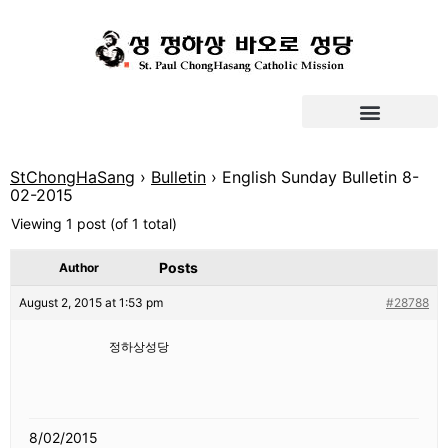
StChongHaSang
›
Bulletin
›
English Sunday Bulletin 8-
02-2015
Viewing 1 post (of 1 total)
Posts
Author
August 2, 2015 at 1:53 pm
#28788
정하상성당
8/02/2015