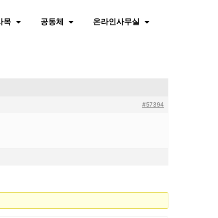
사목
공동체
온라인사무실
#57394