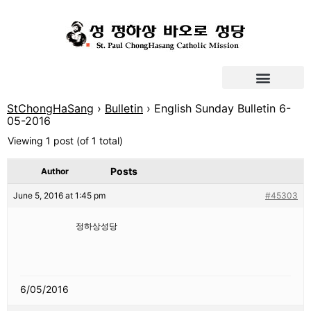
StChongHaSang
›
Bulletin
›
English Sunday Bulletin 6-
05-2016
Viewing 1 post (of 1 total)
Posts
Author
June 5, 2016 at 1:45 pm
#45303
정하상성당
6/05/2016