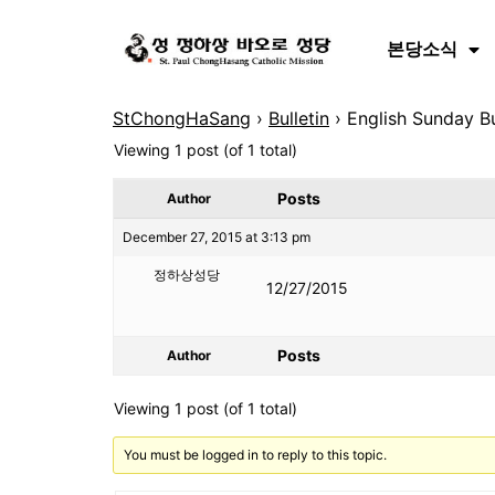
본당소식
StChongHaSang
›
Bulletin
›
English Sunday Bu
Viewing 1 post (of 1 total)
Posts
Author
December 27, 2015 at 3:13 pm
정하상성당
12/27/2015
Posts
Author
Viewing 1 post (of 1 total)
You must be logged in to reply to this topic.