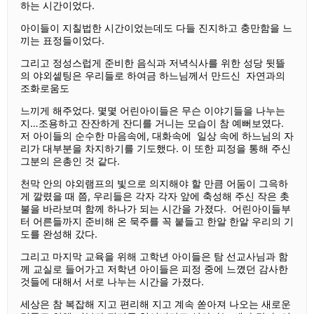
하는 시간이었다.
아이들이 지칠법한 시간이었는데도 다들 진지하고 충만함을 느
끼는 표정들이었다.
그리고 정성스럽게 준비한 음식과 저녁식사를 위한 성당 뒷뜰
의 야외셑팅은 우리들로 하여금 하느님께서 만드신 자연과의
조화로움도
느끼게 해주었다. 몇몇 어린아이들은 무슨 이야기들을 나누는
지…조용하고 잔잔하게 잔디를 거니는 모습이 참 예뻐보였다.
저 아이들의 순수한 마음속에, 대화속에 일상 속에 하느님의 자
리가 대부분을 차지하기를 기도했다. 이 또한 피정을 통해 주신
그분의 은총인 것 같다.
천막 안의 야외램프의 빛으로 의지해야 할 만큼 어둠이 그윽하
게 깔렸을 때 쯤, 우리들은 각자 각자 앞에 축성해 주신 작은 촛
불을 바라보며 함께 하나가 되는 시간을 가졌다. 어린아이들부
터 어른들까지 준비해 온 묵주를 꼭 붙들고 한알 한알 우리의 기
도를 완성해 갔다.
그리고 마지막 교육을 위해 고학년 아이들은 탐 선교사님과 함
께 교실로 들어가고 저학년 아이들은 피정 중에 느꼈던 감사한
것들에 대해서 서로 나누는 시간을 가졌다.
세상은 참 복잡해 지고 편리해 지고 계속 쏟아져 나오는 새로운