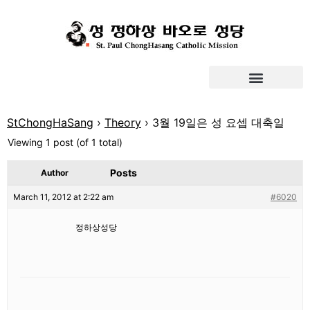
StChongHaSang
›
Theory
›
3월 19일은 성 요셉 대축일
Viewing 1 post (of 1 total)
Posts
Author
March 11, 2012 at 2:22 am
#6020
정하상성당