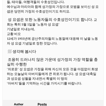
들
태아들
여행객들의
수호성인입니다
,
,
.
예수님과
마리아와
함께
성가정의
가장으로
모범을
보이신
성
요
셉은
당연히
가정의
수호성인이기도
하지요
.
성
요셉은
또한
노동자들의
수호성인이기도
합니다
교
.
회는
특히
월
일을
노동자
성
요셉
5
1
‘
‘
기념일로
지내는데
,
교황
비오
세가
년에
공산주의자들의
노동절에
대응해
이
날을
노동
12
1955
자
성
요셉
기념일로
정한
것입니다
.
▨
생각해
봅시다
조용히
드러나지
않은
가운데
성가정의
가장
역할을
충
실히
수행한
의로운
성
요셉은
가정을
위해
자신의
모든
것을
아낌없이
희생
‘
‘
하는
오늘날의
아버지들에게
큰
위로가
됩니다
성
요셉
대축일
.
과
성요셉
성월을
지내면서
특별히
이
땅의
아버지
들을
기억하는
시간을
가지시기를
바랍니다
‘
‘
.
Posts
Author