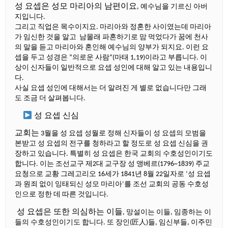
성
요셉은
성모
마리아의
남편이요
예수님을
기르신
아버
,
지입니다
.
그리고
직업은
목수이지요
마리아와
정혼한
사이였는데
마리아
.
가
임신한
것을
알고
남몰래
파혼하기로
맘
먹었다가
꿈에
천사
의
말을
듣고
마리아와
혼인해
예수님의
양부가
되지요
이런
요
.
셉을
두고
성경은
의로운
사람
마태
이라고
부릅니다
이
“
“(
1,19)
.
상이
신자들이
일반적으로
요셉
성인에
대해
알고
있는
내용입니
다
.
사실
요셉
성인에
대해서는
더
알려진
게
별로
없습니다만
그래
도
조금
더
살펴봅니다
.
성
요셉
신심
교회는
월을
성
요셉
성월로
정해
신자들이
성
요셉의
모범을
3
본받고
성
요셉의
전구를
청하라고
할
정도로
성
요셉
신심을
권
장하고
있습니다
특별히
성
요셉은
한국
교회의
수호성인이기도
.
합니다
이는
조선교구
제
대
교구장
성
앵베르
주교
.
2
(1796~1839)
요청으로
교황
그레고리오
세가
년
월
일자로
성
요셉
16
1841
8
22
‘
과
원죄
없이
잉태되신
성모
마리아
를
조선
교회의
공동
수호성
‘
인으로
정한
데
따른
것입니다
.
성
요셉은
또한
의심하는
이들
망설이는
이들
임종하는
이
,
,
들의
수호성인이기도
합니다
또
장인
匠人
들
임신부들
이주민
.
(
)
,
,