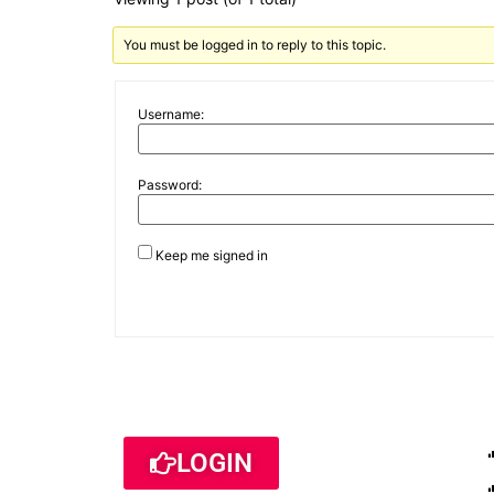
You must be logged in to reply to this topic.
Username:
Password:
Keep me signed in
LOGIN