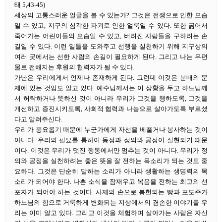
태 5,43-45)
세상의 고통스러운 얼굴을 볼 수 있는가? 그것은 전쟁으로 인한 모습
일 수 있고, 지구의 심각한 파괴로 인한 얼룩일 수 있다. 또한 굶어서
죽어가는 어린이들의 모습일 수 있고, 버려진 사람들을 구하려는 손
길일 수 있다. 이런 일들을 도와주고 선행을 실천하기 위해 지구상의
여러 곳에서는 선한 사람의 손길이 필요하게 된다. 그리고 나는 우편
물로 전해지는 후원의 협력자가 될 수 있다.
가난은 우리에게서 언제나 존재하게 된다. 그런데 이것은 분배의 문
제에 있는 것임도 알고 있다. 예수님께서는 이 상황을 두고 하느님께
서 허락하거나 뜻하신 것이 아니라 우리가 그것을 행하도록, 그것을
개선하고 증진시키도록, 사회적 협력과 나눔으로 살아가도록 부르셨
다고 알려주신다.
우리가 풍요롭기 때문에 누군가에게 자선을 베풀거나 봉사하는 것이
아니다. 우리의 필요를 통하여 동정과 정의와 공정이 실현되기 때문
이다. 이것은 우리가 멋진 행동에서만 멈추는 것이 아니다. 우리가 정
의와 공정을 실천하려는 좋은 뜻을 잘 전하는 목소리가 되는 것도 중
요하다. 그것은 단순히 말하는 소리가 아니라 생활하는 생명력의 목
소리가 되어야 한다. 나쁜 소식을 잠재우고 복음을 전하는 최고의 선
포자가 되어야 하는 것이다. 사제의 손으로 봉헌되는 빵과 포도주가
하느님의 힘으로 거룩하게 변화되는 지상에서의 겸손한 이야기를 우
리는 이미 알고 있다. 그리고 이것을 체험하며 살아가는 사람은 자신