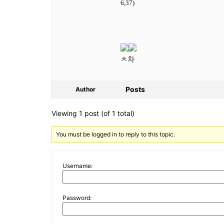
6,37)
ㅊ차
Posts
Author
Viewing 1 post (of 1 total)
You must be logged in to reply to this topic.
Username:
Password: