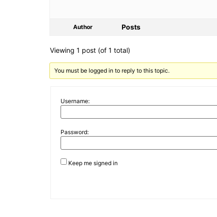
Posts
Author
Viewing 1 post (of 1 total)
You must be logged in to reply to this topic.
Username:
Password:
Keep me signed in