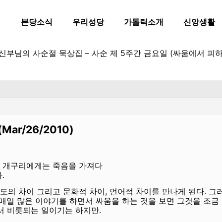
본당소식
우리성당
가톨릭소개
신앙생활
 신부님의 사순절 묵상집 – 사순 제 5주간 금요일 (싸움에서 피하
(Mar/26/2010)
 개구리에게는 죽음을 가져다
다
.
도의 차이 그리고 문화적 차이
,
언어적 차이를 만나게 된다
.
그러
매일 많은 이야기를 하면서 싸움을 하는 것을 보면 그것을 조금
서 비롯되는 일이기는 하지만
.