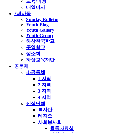
교육/피정
매일미사
2세사목
Sunday Bulletin
Youth Blog
Youth Gallery
Youth Group
하상한국학교
주일학교
성소회
하상교육재단
공동체
소공동체
1 지역
2 지역
3 지역
4 지역
신심단체
복사단
레지오
사회봉사회
활동자료실