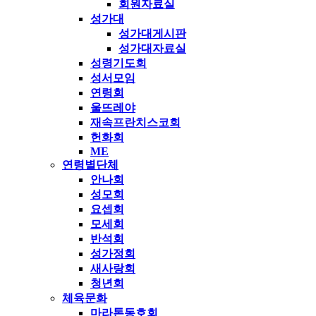
회원자료실
성가대
성가대게시판
성가대자료실
성령기도회
성서모임
연령회
울뜨레야
재속프란치스코회
헌화회
ME
연령별단체
안나회
성모회
요셉회
모세회
반석회
성가정회
새사랑회
청년회
체육문화
마라톤동호회