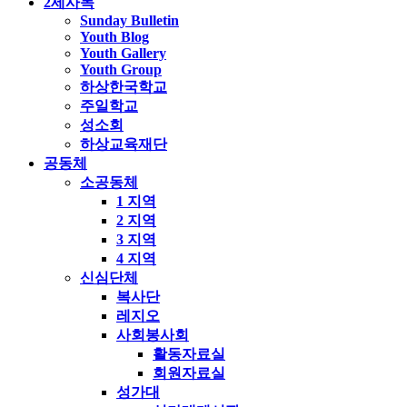
2세사목
Sunday Bulletin
Youth Blog
Youth Gallery
Youth Group
하상한국학교
주일학교
성소회
하상교육재단
공동체
소공동체
1 지역
2 지역
3 지역
4 지역
신심단체
복사단
레지오
사회봉사회
활동자료실
회원자료실
성가대