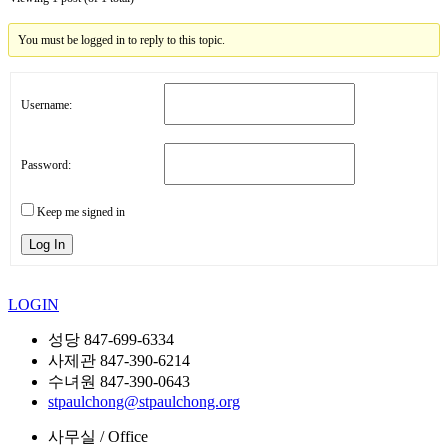
You must be logged in to reply to this topic.
Username:
Password:
Keep me signed in
Log In
LOGIN
성당 847-699-6334
사제관 847-390-6214
수녀원 847-390-0643
stpaulchong@stpaulchong.org
사무실 / Office