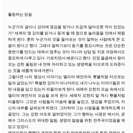
활동하는 믿음
누군가의 글이나 강의에 영감을 받거나 뜨겁게 달아오른 적이 있었는
가? 세계의 명 강의를 읽거나 듣게 될 때 참으로 놀라움을 안에서 체험
하게 된다. 흔히 누군가의 것을 들어보는 것이 말하는 사람에게 큰 도
움이 된다고 했다. 그래서 말하기보다 듣기를 중요시하는 것은 단순한
웅변가를 만드는 데에서 멈추는 것이 아니라 상담 및 치료 과정에서도
중요하게 다루고 있다. 가르치면서 배운다고 했다. 진정 들음에서 찾아
오는 강한 울림은 내 안에 자리하고 있는 생명력을 타오르게 도와준다
는 것을 새롭게 되새겨본다.
그렇다면 나의 평상시 이야기는 엘리야 예언자의 횃불처럼 타오르는
말과 같았는가? 특별한 강의가 아니더라도 내가 나누는 이야기들은 어
떤 내용을 담고 있는지 되돌아보게 된다. 세례자 요한의 모습 속에서도
엘리야 예언자의 모습을 보게 된다. 세례자 요한의 말 역시 횃불처럼
타올랐다. 그것은 사람들의 마음에 불을 놓았고, 영감을 주었으며, 자
신의 내부를 살펴보게 하였다. 그리하여 그는 사람들을 회개하도록 이
끌었다. 그는 강한 어조로 말하였지만 그가 행하는 사명은 메시아, 곧
예수 그리스도의 위대한 말씀, 생명의 말씀을 위한 전주곡이었음을 깨
닫고 있었다.
예언자들이 행했던 권위와 힘을 가진 말씀들처럼 더욱 힘찬 무엇이 우