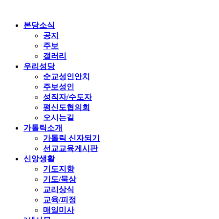
Skip
to
content
본당소식
공지
주보
갤러리
우리성당
순교성인안치
주보성인
성직자/수도자
평신도협의회
오시는길
가톨릭소개
가톨릭 신자되기
선교교육게시판
신앙생활
기도지향
기도/묵상
교리상식
교육/피정
매일미사