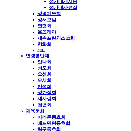
성가대게시판
성가대자료실
성령기도회
성서모임
연령회
울뜨레야
재속프란치스코회
헌화회
ME
연령별단체
안나회
성모회
요셉회
모세회
반석회
성가정회
새사랑회
청년회
체육문화
마라톤동호회
배드민턴동호회
탁구동호회