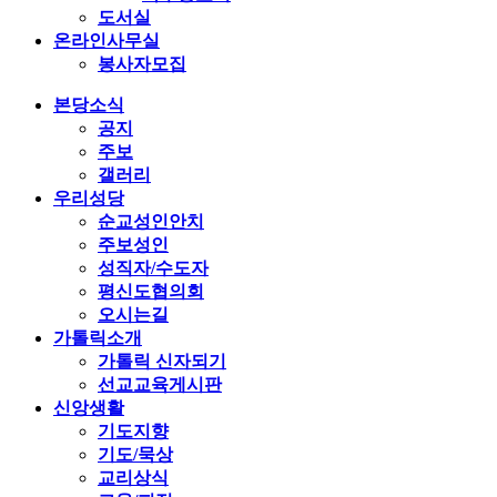
도서실
온라인사무실
봉사자모집
본당소식
공지
주보
갤러리
우리성당
순교성인안치
주보성인
성직자/수도자
평신도협의회
오시는길
가톨릭소개
가톨릭 신자되기
선교교육게시판
신앙생활
기도지향
기도/묵상
교리상식