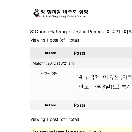
StChongHaSang
›
Rest in Peace
›
이숙진 (마
Viewing 1 post (of 1 total)
Posts
Author
March 1, 2012 at 3:21 am
정하상성당
14 구역에 이숙진 (마
연도 : 3월3일(토) 특
Posts
Author
Viewing 1 post (of 1 total)
You must be logged in to reply to this topic.