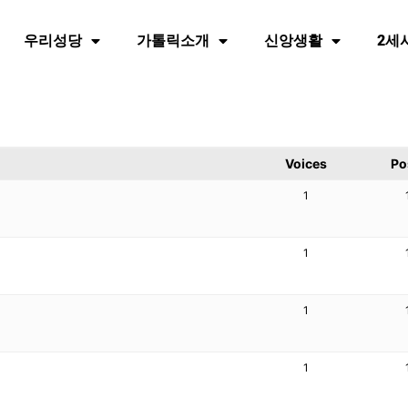
우리성당
가톨릭소개
신앙생활
2세
Voices
Po
1
1
1
1