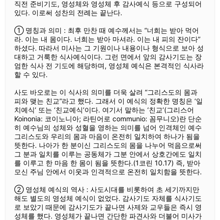
직전 준비기도, 영성체와 영성체 후 감사예식 등으로 구성되어
있다. 이로써 성찬의 전례는 끝난다.
① 명칭과 의미 : 최후 만찬 때 예수께서는 “너희는 받아 먹어
라. 이는 내 몸이다. 너희는 받아 마셔라. 이는 내 피의 잔이다”
하셨다. 따라서 미사는 그 기원이나 내용이나 형식으로 보아 성
대하고 거룩한 식사예식이다. 그런 면에서 앞의 감사기도는 장
엄한 식사 전 기도에 해당하며, 영성체 예식은 본격적인 식사라
할 수 있다.
사도 바오로는 이 식사의 의미를 더욱 살려 “그리스도의 몸과
피와 맺는 친교”라고 했다. 그래서 이 예식의 정확한 명칭은 ‘일
치예식’ 또는 ‘친교예식’이다. 여기서 말하는 ‘친교’(그리스어
Koinonia: 코이노니아; 라틴어로 communio: 꼼무니오)란 단순
히 예수님의 성체와 성혈을 영하는 의미를 넘어 인격체인 예수
그리스도와 우리의 몸과 마음이 온전히 일치하여 하나가 됨을
뜻한다. 나아가 한 분이신 그리스도의 몸을 나누어 먹음으로써
그 분과 일치를 이루는 공동체가 그분 안에서 상호간에도 일치
를 이루고 한 마음 한 몸이 됨을 뜻한다.(1코린 10.17) 즉, 받아
모신 주님 안에서 이웃과 인격적으로 온전히 일치함을 뜻한다.
② 영성체 예식의 역사 : 사도시대를 비롯하여 초 세기까지만
해도 별도의 영성체 예식이 없었다. 감사기도 자체를 식사기도
로 보았기 때문에 감사기도가 끝나면 사제와 교우들은 즉시 영
성체를 했다. 영성체가 끝나면 간단한 파견사와 더불어 미사가