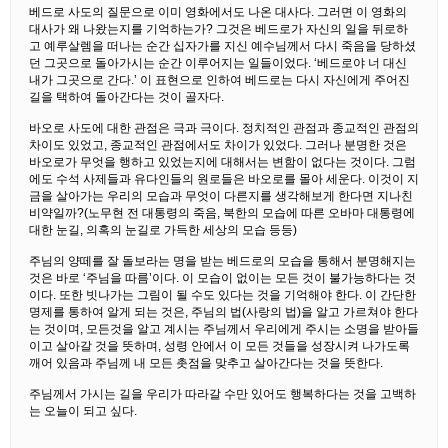
베드로 사도의 질문으로 이미 영화에서도 나온 대사다. 그러면 이 영화의
대사가 왜 나왔는지를 기억하는가? 그것은 베드로가 자신의 일을 뒤로하
고 예루살렘을 떠나는 순간 십자가를 지신 예수님께서 다시 죽음을 당하셨
던 그곳으로 돌아가시는 순간 이루어지는 일들이었다. ‘베드로야 너 대신
내가 그곳으로 간다.’ 이 표현으로 인하여 베드로는 다시 자신에게 주어진
길을 택하여 돌아간다는 것이 골자다.
바오로 사도에 대한 관점은 극과 극이다. 정치적인 관점과 종교적인 관점의
차이도 있었고, 종교적인 관점에서도 차이가 있었다. 그러나 분명한 것은
바오로가 무엇을 행하고 있었는지에 대해서는 변함이 없다는 것이다. 그럼
에도 수석 사제들과 유다인들의 원로들은 바오로를 몰아 세운다. 이것이 지
금을 살아가는 우리의 모습과 무엇이 다른지를 생각해보게 한다면 지나친
비약일까?(노무현 전 대통령의 죽음, 북한의 모습에 따른 오바마 대통령에
대한 눈길, 의혹의 눈길로 가득한 세상의 모습 등등)
주님의 양떼를 잘 돌보라는 명을 받는 베드로의 모습을 통해서 분명해지는
것은 바로 ‘주님을 따름’이다. 이 모습이 없이는 모든 것이 불가능하다는 것
이다. 또한 빗나가는 그림이 될 수도 있다는 것을 기억해야 한다. 이 간단한
명제를 통하여 알게 되는 것은, 주님의 법(사랑의 법)을 알고 가르쳐야 한다
는 것이며, 모든것을 알고 계시는 주님께서 우리에게 주시는 소명을 받아들
이고 살아갈 것을 뜻하며, 성령 안에서 이 모든 것들을 성장시켜 나가도록
깨어 있음과 주님께 내 모든 촛점을 맞추고 살아간다는 것을 뜻한다.
주님께서 가시는 길을 우리가 따라갈 수만 있어도 행복하다는 것을 고백하
는 오늘이 되고 싶다.