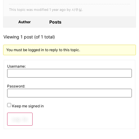
This topic was modified 1 year ago by 사무실.
Posts
Author
Viewing 1 post (of 1 total)
You must be logged in to reply to this topic.
Username:
Password:
Keep me signed in
Log In