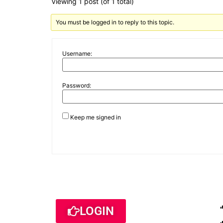
Viewing 1 post (of 1 total)
You must be logged in to reply to this topic.
Username:
Password:
Keep me signed in
LOGIN