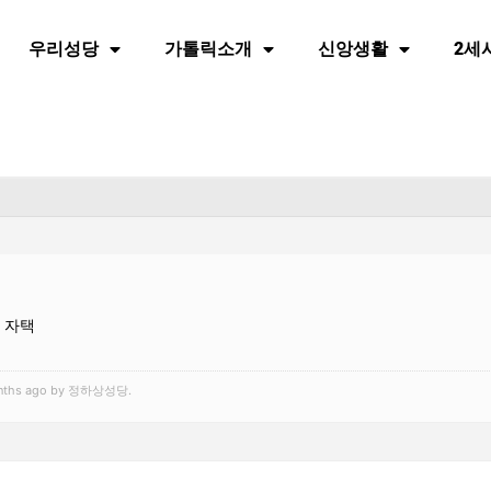
우리성당
가톨릭소개
신앙생활
2세
 자택
 months ago by 정하상성당.