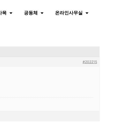
사목
공동체
온라인사무실
#202215