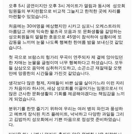
오후 5시 공연이지만 오후 3시 게이트가 열림과 동시에 성모회
임원들의 부지런함으로 비교적 그늘지고 한적한 곳에 자리를
마련할수 있었습니다.
처음에는 30여명을 예상했지만 시카고 심포니 오케스트라의
아름답고 귀에 익숙한 왈츠곡 모음과 또 문화생활을 갈망하는
성모회원들의 열렬한 호응으로 45명이 참석하여
성황리에 또
감동을 느끼며 눈물 나도록 행복한 한여름 밤을 보내신것 같았
습니다.
첫 곡으로 브람스의 헝가리 무곡이 연주되자 제 곁에 앉아있던
한 자매는 눈물을 글썽이며 너무 행복하다고 하셨습니다. 모두
들 삼삼오오 음악에 심취하기도하고, 소곤소곤 재잘재잘 오랫
만에 망중한의 시간들을 가진것 같았습니다.
생각보다 많은 형제, 자매들이 바쁜 삶을 살아가느라 이런 자리
가 처음이라 하시어, 새삼 성모회를 이끌어가는 임원으로서 더
많은 근사한 문화생활의 기회를 제공해야겠다는 책임감을 느끼
게 되었습니다.
분위기를 한껏 즐기기 위하여 우리는 여러 병의 와인과 풍성하
고 예쁘게 장식된 치즈 플레이트, 넉넉하고 다양한 과일들 그리
고 김밥까지 성모회에서 기쁜 마음으로 정성껏 준비하였습니
다.