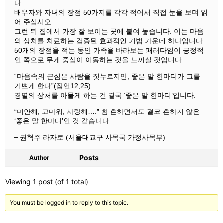
다.
배우자와
자녀의
장점 50
가지를
각각
적어서
직접
눈을
보며
읽
어
주십시오.
그런
뒤
집에서
가장
잘
보이는
곳에
붙여
놓습니다.
이는
마음
의
상처를
치료하는
검증된
효과적인
기법
가운데
하나입니다.
50
개의
장점을
적는
동안
가족을
바라보는
패러다임이
긍정적
인
쪽으로
무게
중심이
이동하는
것을
느끼실
것입니다.
“마음속의
근심은
사람을
짓누르지만,
좋은
말
한마디가
그를
기쁘게
한다”(
잠언12,25).
경멸의
상처를
아물게
하는
건
결국
‘좋은
말
한마디’입니다.
“미안해,
고마워,
사랑해….
”
참
흔하면서도
결코
흔하지
않은
‘좋은
말
한마디’인
것
같습니다.
–
권혁주
라자로 (
서울대교구
사목국
가정사목부)
Posts
Author
Viewing 1 post (of 1 total)
You must be logged in to reply to this topic.