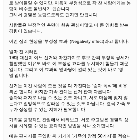
로
받아들일
수
있지만,
마음이
부정성으로
꽉
찬
사람에게는
농
담이
비수로
돌변하기
쉽습니다.
그래서
경멸은
농담으로라도
던지면
안됩니다.
사람들은
부정적인
측면에
한층
관심이많고
더
큰
영향을
받는
경향이
있습니다.
이런
심리
현상을
‘부정성
효과’
(Negativity effect)
라고
합니다.
얼마
전
치러진
19
대
대선이
여느
선거와
마찬가지로
후보
간의
부정적
공세가
활발했던
이유도
바로
이
부정성
효과를
무시하기
힘들기
때문
입니다.
그리고
이
효과의
밑바탕에
깔려
있는
것이
바로
‘경
멸’입니다.
선거는
이긴
사람이
모든
것을
다
가진다는
‘승자
독식’에
비유
되곤
합니다.
하지만
가족
관계는
선거
판과
다릅니다.
승자와
패자로
나눌
수
있는
것도
아니고,
서로
마음에
맞지
않
는다고
일방적으로
갈라설
수
있는
것도
아닙니다.
결국
가족
모
두가
상생할
수
있는
지혜가
필요합니다.
가족을
긍정적인
관점에서
바라보고,
서로
주고받은
경멸의
상
처를
치유할
수
있는
효과적인
방법을
하나
소개합니다.
예쁜
편지지를
구입한
뒤
거기에
‘가족의
장점 50
가지’를
적습니