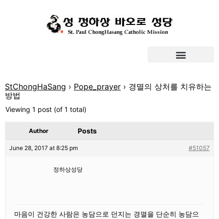
StChongHaSang
›
Pope_prayer
›
경멸의 상처를 치유하는
방법
Viewing 1 post (of 1 total)
Posts
Author
June 28, 2017 at 8:25 pm
#51057
정하상성당
마음이
건강한
사람은
농담으로
던지는
경멸을
단순히
농담으