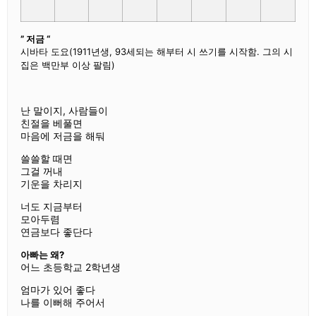
” 저금 “
시바타 도요
(1911년생, 93세되는 해부터 시 쓰기를 시작함. 그의 시
집은 백만부 이상 팔림)
난 말이지, 사람들이
친절을 베풀면
마음에 저금을 해둬
쓸쓸할 때면
그걸 꺼내
기운을 차리지
너도 지금부터
모아두렴
연금보다 좋단다
아빠는 왜?
어느 초등학교 2학년생
엄마가 있어 좋다
나를 이뻐해 주어서