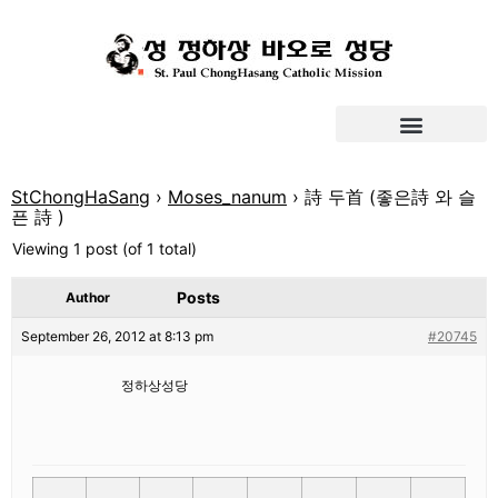
StChongHaSang
›
Moses_nanum
›
詩 두首 (좋은詩 와 슬
픈 詩 )
Viewing 1 post (of 1 total)
Posts
Author
September 26, 2012 at 8:13 pm
#20745
정하상성당