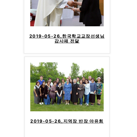
2019-05-26_한국학교교장선생님
감사패 전달
2019-05-26_지역장 반장 야유회