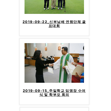
2019-09-22_신부님배 연령단체 골
프대회
2019-09-15_주일학교 임명장 수여
식 및 학부모 회의