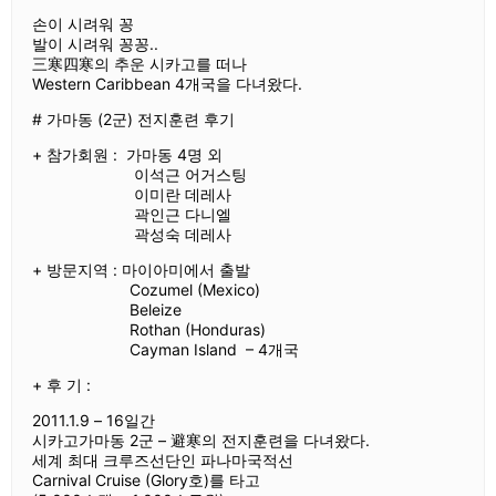
손이 시려워 꽁
발이 시려워 꽁꽁..
三寒四寒의 추운 시카고를 떠나
Western Caribbean 4개국을 다녀왔다.
# 가마동 (2군) 전지훈련 후기
+ 참가회원 : 가마동 4명 외
이석근 어거스팅
이미란 데레사
곽인근 다니엘
곽성숙 데레사
+ 방문지역 : 마이아미에서 출발
Cozumel (Mexico)
Beleize
Rothan (Honduras)
Cayman Island – 4개국
+ 후 기 :
2011.1.9 – 16일간
시카고가마동 2군 – 避寒의 전지훈련을 다녀왔다.
세계 최대 크루즈선단인 파나마국적선
Carnival Cruise (Glory호)를 타고