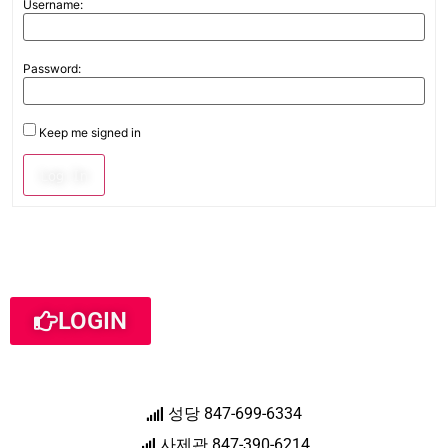
Username:
Password:
Keep me signed in
Log In
LOGIN
성당 847-699-6334
사제관 847-390-6214