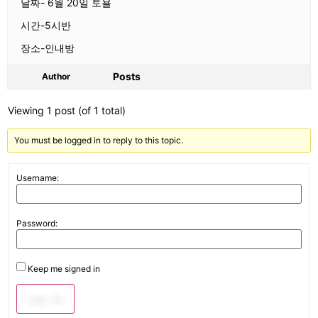
날짜- 6월 20일 토욜
시간-5시반
장소-인내방
Posts
Author
Viewing 1 post (of 1 total)
You must be logged in to reply to this topic.
Username:
Password:
Keep me signed in
Log In