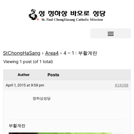
StChongHaSang
›
Area4
›
4 – 1 : 부활계란
Viewing 1 post (of 1 total)
Posts
Author
April 1, 2015 at 9:59 pm
#24068
정하상성당
부활계란