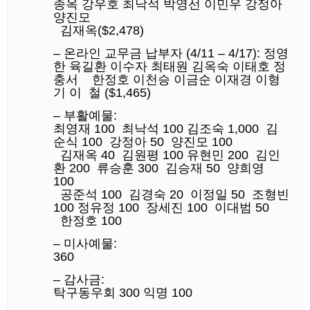
종옥
강우호
최낙석
박영선
이민우
강정아
양진모
김재옥
($2,478)
–
온라인
교무금
납부자
(4/11 – 4/17):
정영
한
육길환
이수자
최태원
김옥숙
이태호
정
충서
한정호
이천승
이금순
이재경
이형
기
이
철
($1,465)
–
부활예물:
최영재
100
최낙석
100
김조숙
1,000
김
순식
100
강정아
50
양진모
100
김재옥
40
김원평
100
유현민
200
김인
환
200
류승훈
300
김승재
50
양희영
100
공준석
100
김경숙
20
이정일 50
조형빈
100
정유정
100
장세진
100
이대범
50
한정호
100
–
미사예물:
360
–
감사금:
탁구동우회
300
익명
100