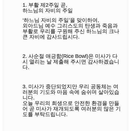
1.
부활
제2
주일
곧,
하느님의
자비의
주일
‘
하느님
자비의
주일’
을
맞이하여,
외아드님
예수
그리스도의
탄생과
죽음과
부활로
우리를
구원해
주신
하느님의
크나
큰
자비에
감사드립시다.
2.
사순절
애긍함(Rice Bowl)
은
미사가
다
시
열리는
날
제출해
주시면
감사하겠습니
다.
3.
미사가
중단되었지만
우리
공동체는
여
러분의
기도와
마음
속에
숨쉬며
살아있습
니다.
오늘
우리의
희생으로
안전한
환경을
만들
어
곧
미사가
재개되도록
여러분의
많은
기
도를
부탁드립니다.