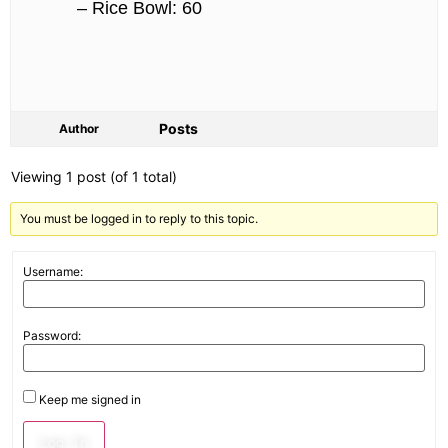
– Rice Bowl: 60
Posts
Author
Viewing 1 post (of 1 total)
You must be logged in to reply to this topic.
Username:
Password:
Keep me signed in
Log In