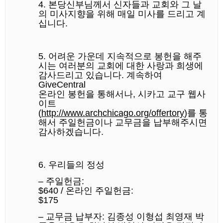
4.
본당신부님께서
신자들과
교회와
그
날
의
미사지향을
위해
매일
미사를
드리고
계
십니다.
5.
어려운
가운데
지속적으로
봉헌을
해주
시는
여러분의
교회에
대한
사랑과
희생에
감사드리고
있습니다.
계속하여
GiveCentral
온라인
봉헌을
통해서나,
시카고
교구
웹사
이트
(
http://www.archchicago.org/offertory
)
를
통
해서
주일헌금이나
교무금을
납부해주시면
감사하겠습니다.
6.
우리들의
정성
–
주일헌금:
$640 /
온라인
주일헌금:
$175
–
교무금
납부자:
김종성
이형섭
최영재
박