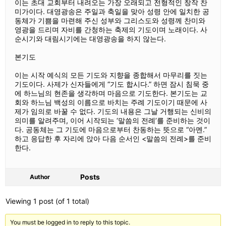
이는 초대 교회부터 내려오는 가장 오래되고 전형적인 창작 찬
미가이다. 대영광송은 주일과 축일을 맞아 성령 안에 일치한 공
동체가 기쁨을 마련해 주신 성부와 그리스도와 성령께 찬미와
영광을 드리며 자비를 간청하는 축제의 기도이며 노래이다. 사
순시기와 대림시기에는 대영광송을 하지 않는다.
본기도
이는 시작 예식의 모든 기도와 지향을 종합해서 마무리를 짓는
기도이다. 사제가 신자들에게 “기도 합시다.” 하면 잠시 침묵 중
에 하느님의 현존을 생각하며 마음으로 기도한다. 본기도는 교
회와 하느님 백성의 이름으로 바치는 주례 기도이기 때문에 사
제가 임의로 바꿀 수 없다. 기도의 내용은 그날 거행되는 신비의
의미를 알려주며, 이어 시작되는 ‘말씀의 전례’를 준비하는 것이
다. 공동체는 그 기도에 마음으로부터 찬동하는 뜻으로 “아멘.”
하고 응답한 후 자리에 앉아 다음 순서인 <말씀의 전례>를 준비
한다.
Posts
Author
Viewing 1 post (of 1 total)
You must be logged in to reply to this topic.