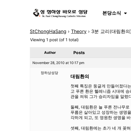
본당소식
StChongHaSang
›
Theory
›
3분 교리(대림환의)
Viewing 1 post (of 1 total)
Posts
Author
November 28, 2010 at 10:17 pm
정하상성당
대림환의
첫째 특징은 둥글게 만들어졌다는 
고 푸른 환은 헬레니즘 시대에 
관을 씌워 그가 승리자임을 알렸다
둘째, 대림환은 늘 푸른 전나무로 
푸름은 살아있고 성장하는 생명을
각하게 되고, 또 영원한 생명을 바
셋째, 대림환에는 초가 네 개 꽂혀