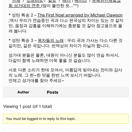
전체
/
소프라노
/
알토
/
테너
/
베이스
/
뉴욕한인제일교
회 성가대의 연주
(많이 불안한 듯…^^)
* 성탄 특송 2 –
The First Noel arranged by Michael Clawson
;역시 우리가 연습중인 곡과 다소 편곡상의 차이는 있는 것 같지
만, 음정과 감흥을 이해하기에는 충분할 것 같아 참고용으로 올
려 봅니다.
* 성탄 특송 3 –
목자들의 노래
: 우리 곡과 가사는 다소 다른 것
같지만, 같은 곡입니다. 번역상의 차이가 아닐까 합니다.
성가대 분들은 물론, 대원이 아니신 분들도 많이 연습 하셔서,
다같이 함께 노래하면 더욱 좋을 것 같습니다.
서로 다른 소리가 한데 모여서, 아름답게 빚어내는 찬미와 감사
의 노래. 그 찐~한 맛을 한번 느껴 보시기 바랍니다.
언제고 성가대를 찾아 주세요~
Posts
Author
Viewing 1 post (of 1 total)
You must be logged in to reply to this topic.