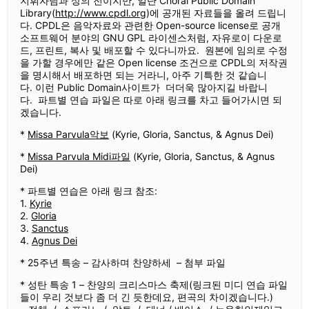
지휘자님과 상의 전이지만, 일단 Choral Public Domain
Library(
http://www.cpdl.org
)에 공개된 자료들을 올려 드립니
다. CPDL은 음악자료와 관련한 Open-source license로 공개
소프트웨어 분야의 GNU GPL 라이센스처럼, 자유로이 다운로
드, 프린트, 복사 및 배포할 수 있다니까요. 원본에 임의로 수정
을 가할 경우에만 같은 Open license 조건으로 CPDL의 저작권
을 명시해서 배포하면 되는 거라니, 아주 기특한 것 같습니
다. 이런 Public Domain사이트가 더더욱 많아지길 바랍니
다. 파트별 연습 파일은 따로 아래 링크를 차고 들어가시면 되
겠습니다.
*
Missa Parvula악보
(Kyrie, Gloria, Sanctus, & Agnus Dei)
*
Missa Parvula Midi파일
(Kyrie, Gloria, Sanctus, & Agnus
Dei)
* 파트별 연습은 아래 링크 참조:
1.
Kyrie
2.
Gloria
3.
Sanctus
4.
Agnus Dei
* 25주년 특송 – 감사하며 찬양하세 – 첨부 파일
* 성탄 특송 1 – 찬양의 크리스마스 축제(링크된 미디 연습 파일
들이 우리 것보다 좀 더 긴 듯한데요, 편곡의 차이겠습니다.)