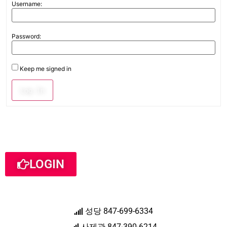
Username:
Password:
Keep me signed in
Log In
LOGIN
성당 847-699-6334
사제관 847-390-6214