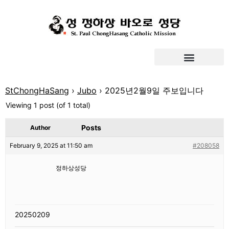
StChongHaSang
›
Jubo
›
2025년2월9일 주보입니다
Viewing 1 post (of 1 total)
Posts
Author
February 9, 2025 at 11:50 am
#208058
정하상성당
20250209