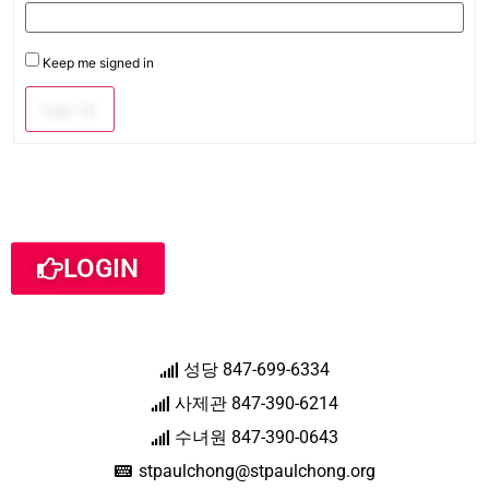
Keep me signed in
Log In
LOGIN
성당 847-699-6334
사제관 847-390-6214
수녀원 847-390-0643
stpaulchong@stpaulchong.org