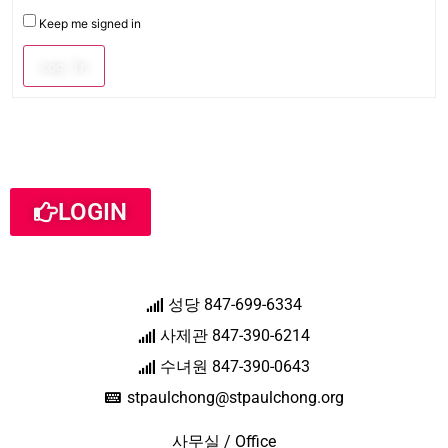
Keep me signed in
Log In
LOGIN
성당 847-699-6334
사제관 847-390-6214
수녀원 847-390-0643
stpaulchong@stpaulchong.org
사무실 / Office