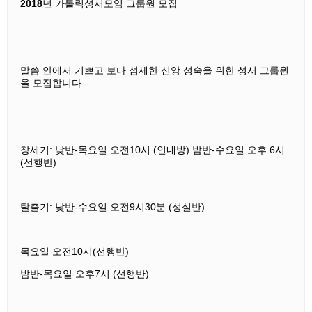
2018
년 가톨릭성서모임 그룹원 모집
말씀 안에서 기쁘고 보다 섬세한 신앙 성숙을 위한 성서 그룹원
을 모집합니다.
창세기: 낮반-목요일 오전10시 (인내방) 밤반-수요일 오후 6시
(선행반)
탈출기: 낮반-수요일 오전9시30분 (성실반)
목요일 오전10시(선행반)
밤반-목요일 오후7시 (선행반)