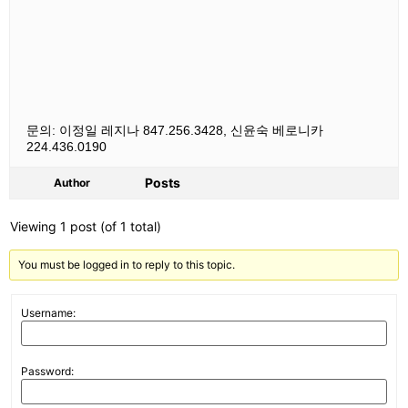
문의: 이정일 레지나
847.256.3428,
신윤숙 베로니카
224.436.0190
Posts
Author
Viewing 1 post (of 1 total)
You must be logged in to reply to this topic.
Username:
Password: