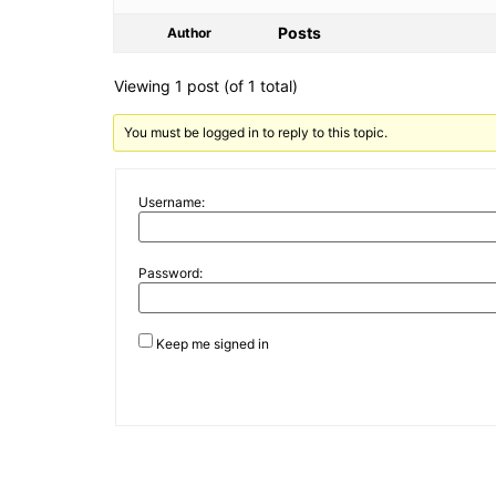
Posts
Author
Viewing 1 post (of 1 total)
You must be logged in to reply to this topic.
Username:
Password:
Keep me signed in