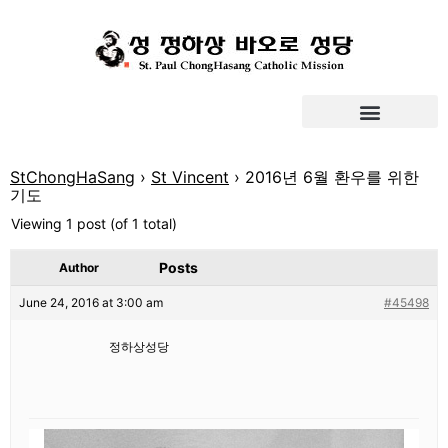
StChongHaSang
›
St Vincent
›
2016년 6월 환우를 위한
기도
Viewing 1 post (of 1 total)
Posts
Author
June 24, 2016 at 3:00 am
#45498
정하상성당