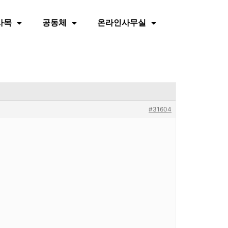
사목
공동체
온라인사무실
#31604