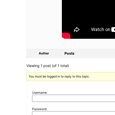
Posts
Author
Viewing 1 post (of 1 total)
You must be logged in to reply to this topic.
Username:
Password: