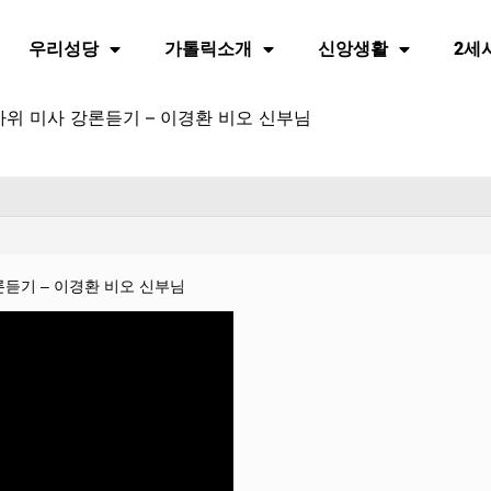
우리성당
가톨릭소개
신앙생활
2세
한가위 미사 강론듣기 – 이경환 비오 신부님
강론듣기 – 이경환 비오 신부님