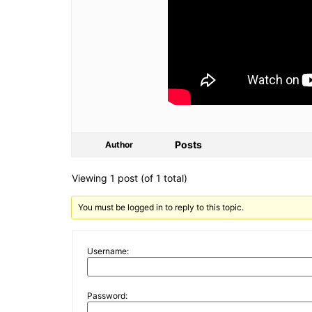
Posts
Author
Viewing 1 post (of 1 total)
You must be logged in to reply to this topic.
Username:
Password: