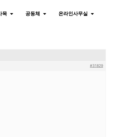
사목
공동체
온라인사무실
#31829