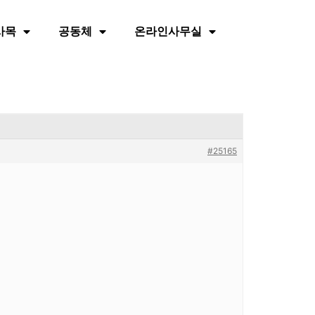
사목
공동체
온라인사무실
#25165