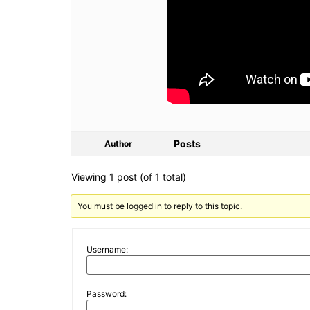
Posts
Author
Viewing 1 post (of 1 total)
You must be logged in to reply to this topic.
Username:
Password: