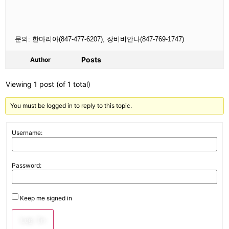
문의: 한마리아(847-477-6207), 장비비안나(847-769-1747)
Posts
Author
Viewing 1 post (of 1 total)
You must be logged in to reply to this topic.
Username:
Password:
Keep me signed in
Log In