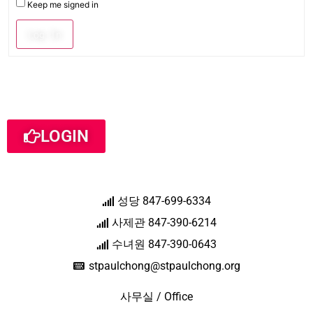
Keep me signed in
Log In
LOGIN
성당 847-699-6334
사제관 847-390-6214
수녀원 847-390-0643
stpaulchong@stpaulchong.org
사무실 / Office