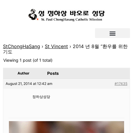
StChongHaSang
›
St Vincent
›
2014 년 8월 “환우를 위한
기도
Viewing 1 post (of 1 total)
Posts
Author
August 21, 2014 at 12:42 am
#17435
정하상성당