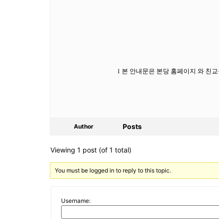
l
본 안내문은 본당 홈페이지 와 친
Posts
Author
Viewing 1 post (of 1 total)
You must be logged in to reply to this topic.
Username: