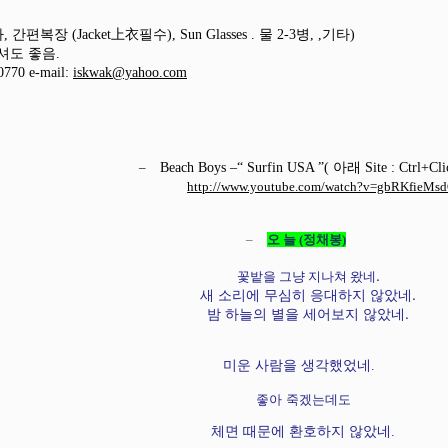
上衣
라
,
간편복장
(Jacket
필수
), Sun Glasses .
물
2-3
병
, ,
기타
)
 좋음.
0770 e-mail:
iskwak@yahoo.com
–
Beach Boys –“ Surfin USA ”(
아래
Site : Ctrl+Cli
http://www.youtube.com/watch?v=gbRKfieMs
–
오 늘
(
정채봉
)
.
꽃밭을 그냥 지나쳐 왔네
새 소리에 무심히 응대하지 않았네
.
밤 하늘의 별을 세어보지 않았네
.
미운 사람을 생각했었네
.
좋아 죽겠는데도
체면 때문에 환호하지 않았네
.