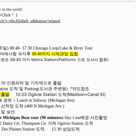
 in the world.
+Click !
)
tch?v=r0xXJz8aN_o&feature=related
주일
) 08:40- 17:30 Chocago Loop/Lake & River Tour
아래사항 숙지후
08:40
까지 사제관앞 집합
.
는분은
09:40
까지
Metra Station(Platform) 으로 오셔서
합류
)
8:50
인원파악 및 기차역으로 출발.
tation
도착 및
Parking(
도서관 주변등
)
*
약도참조
,
출발
10:23 Ogilvie Station
도착
(Madison+Canal St)
rk
경유
+ Lunch at Subway (Michigan Ave)
t
선착장 도착
(400 N.Michigan Ave )
)
및 승선
.
 Michigan Boat tour (90 minutes
)-Sky Line
배경 사진촬영
로
Daley Ctr, Thompson Ctr
거쳐
Ogilvie Station
도착
 Des Plaines Station
도착
.
15:30
성당도착
.