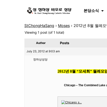
본당소식
StChongHaSang
›
Moses
›
2012년 8월 월례모임
Viewing 1 post (of 1 total)
Posts
Author
July 23, 2012 at 9:03 am
정하상성당
2012
년
8
월
“
모세회
”
월례모
Chicago – The Combined Lake a