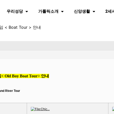
우리성당
가톨릭소개
신앙생활
2세
 < Boat Tour > 안내
임
< Old Boy Boat Tour>
안내
nd River Tour