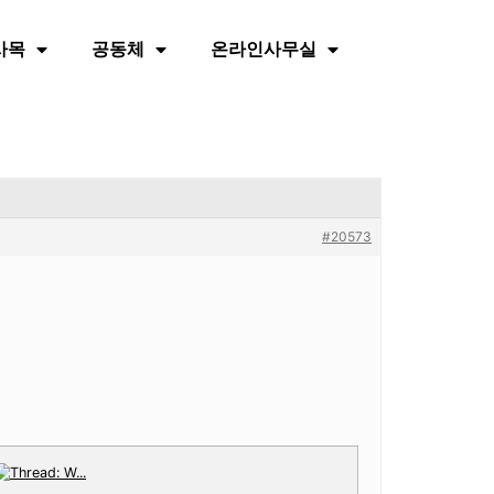
사목
공동체
온라인사무실
#20573