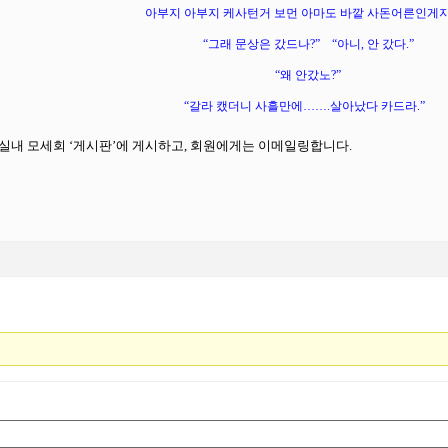
아부지 아부지 케사턴거 보먼 아마도 바깥 사돈어른인게지
“
그래 문상은 갔드나
?”
“
아니
,
안 갔다
.”
“
왜 안갔노
?”
“
갈라 캤더니 사흘만에
…….
살아났다 카드라
.”
교실내 모세회
‘
게시판
’
에 게시하고
,
회원에게는 이메일링합니다
.