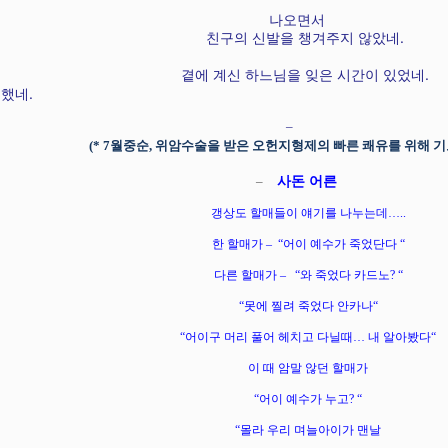
나오면서
친구의 신발을 챙겨주지 않았네
.
곁에 계신 하느님을 잊은 시간이 있었네
.
했네
.
–
(* 7
월중순
,
위암수술을 받은 오헌지형제의 빠른 쾌유를 위해 
–
사돈 어른
갱상도 할매들이 얘기를 나누는데
…..
한 할매가
–
“
어이 예수가 죽었단다
“
다른 할매가
–
“
와 죽었다 카드노
? “
“
못에 찔려 죽었다 안카나
“
“
어이구 머리 풀어 헤치고 다닐때
…
내 알아봤다
“
이 때 암말 않던 할매가
“
어이 예수가 누고
? “
“
몰라 우리 며늘아이가 맨날