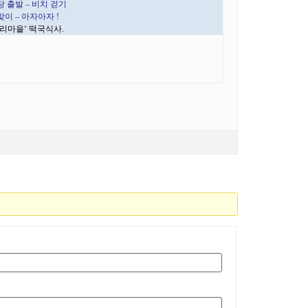
당 출발
–
비치 걷기
맞이
–
아자아자
!
리마을
‘
떡국식사
.