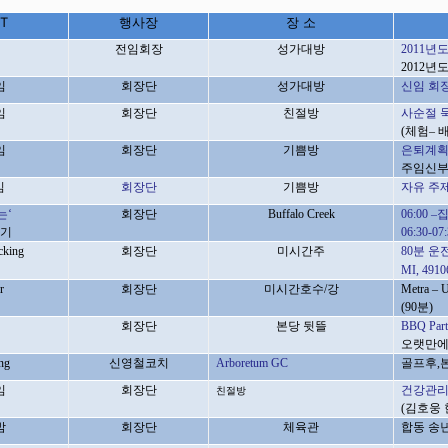
NT
행사장
장 소
전임회장
성가대방
2011
년도
2012
년도
임
회장단
성가대방
신임 회
임
회장단
친절방
사순절 
(
체험
–
임
회장단
기쁨방
은퇴계
주임신부
임
회장단
기쁨방
자유 주
는
‘
회장단
Buffalo Creek
06:00 –
집
걷기
06:30-07
cking
회장단
미시간주
80
분 운
MI, 4910
r
회장단
미시간호수
/
강
Metra – 
(90
분
)
회장단
본당 뒷뜰
BBQ Pa
오랫만
ng
신영철코치
Arboretum GC
골프후,
임
회장단
건강관리
친절방
(김호웅
밤
회장단
체육관
합동 송