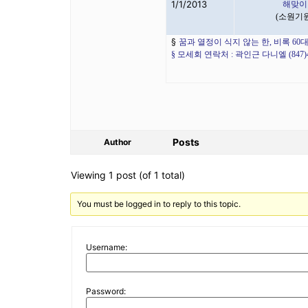
1/1/2013
해맞이
(
소원기
§
꿈과 열정이 식지 않는 한
,
비록
60
대
§
모세회 연락처
:
곽인근 다니엘
(847)
Posts
Author
Viewing 1 post (of 1 total)
You must be logged in to reply to this topic.
Username:
Password: