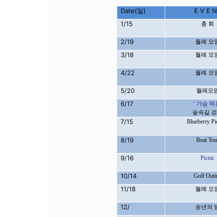
Date(일
)
E V E 
1/15
총 회
2/19
월례 모
3/18
월례 모
4/22
월례 모
5/20
월례모
6/17
‘
가슴 뛰
숲속길 
7/15
Blueberry Pi
8/19
Boat Tou
9/16
Picnic
10/14
Golf Outi
11/18
월례 모
12/
송년의 