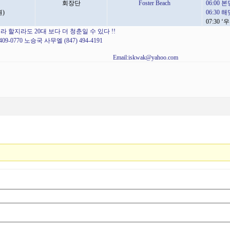
회장단
Foster Beach
06:00
본
원
)
06:30
해
07:30 ‘
우
라 할지라도
20
대 보다 더 청춘일 수 있다
!!
409-0770
노승국 사무엘
(847) 494-4191
Email:iskwak@yahoo.com