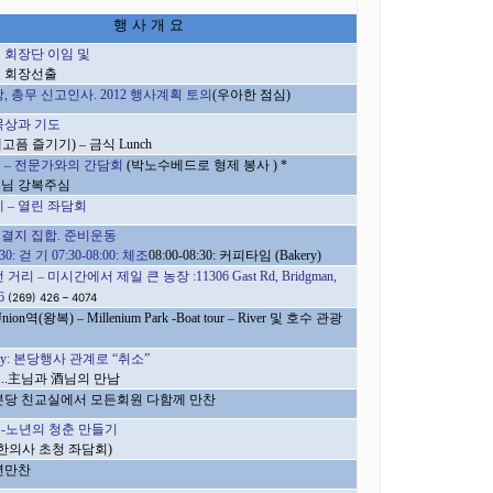
행 사 개 요
 회장단 이임 및
 회장선출
장
,
총무 신고인사
. 2012
행사계획 토의
(
우아한 점심
)
묵상과 기도
배고픔 즐기기
) –
금식
Lunch
획
–
전문가와의 간담회
(
박노수베드로 형제 봉사
) *
님 강복주심
제
–
열린 좌담회
결지 집합
.
준비운동
:30:
걷 기
07:30-08:00:
체조
08:00-08:30:
커피타임
(Bakery)
전 거리
–
미시간에서 제일 큰 농장 :
11306 Gast Rd, Bridgman,
6
(269) 426 – 4074
Union
역
(
왕복
) – Millenium Park -Boat tour – River
및 호수 관광
rty: 본당행사 관계로 “취소”
에
..
主님과 酒님의 만남
본당 친교실에서 모든회원 다함께 만찬
-노년의 청춘 만들기
 한의사 초청 좌담회
)
년만찬