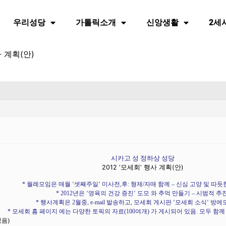
우리성당
가톨릭소개
신앙생활
2세
 계획(안)
시카고 성 정하상 성당
2012 ‘모세회
‘
행사 계획(안)
*
월례모임은 매월
‘
셋째주일
‘
미사전
,
후
:
형제
/
자매 함께
–
신심 고양 및 따듯
* 2012
년은
‘
영육의 건강 증진
‘
도모 와 추억 만들기
–
시범적 추
*
행사계획은
2
월중
, e-mail
발송하고
,
모세회 게시판
‘
모세회 소식
‘
방에
*
모세회 홈 페이지 에는 다양한 토픽의 자료
(100
여개
)
가 게시되어 있음
.
모두 함께
있음
)