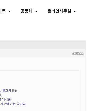
사목
공동체
온라인사무실
#20538
한 친교의 만남
.
진
.
도 게시함
.
 가꾸어 가는 공간임