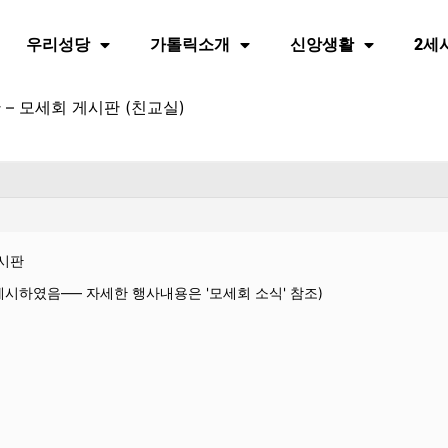
우리성당
가톨릭소개
신앙생활
2세
산 – 모세회 게시판 (친교실)
게시판
게시하였음—– 자세한 행사내용은 '모세회 소식' 참조)