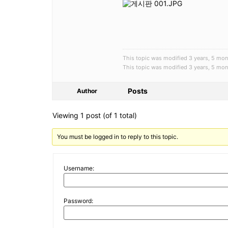
This topic was modified 3 years, 5 
This topic was modified 3 years, 5 
Posts
Author
Viewing 1 post (of 1 total)
You must be logged in to reply to this topic.
Username:
Password: