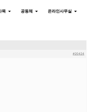
사목
공동체
온라인사무실
#20424