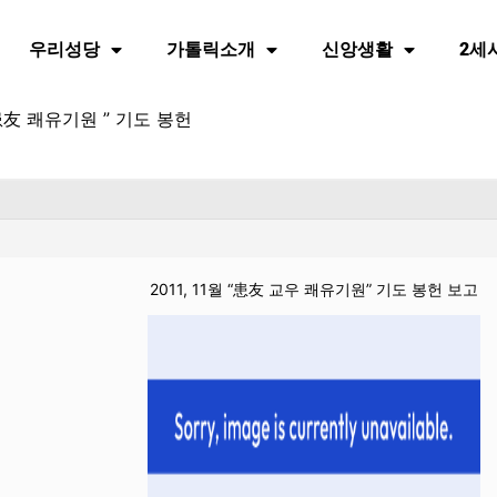
우리성당
가톨릭소개
신앙생활
2세
 ” 患友 쾌유기원 ” 기도 봉헌
2011, 11월 “患友 교우 쾌유기원” 기도 봉헌 보고