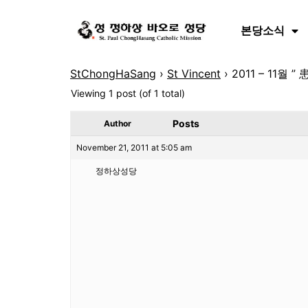
본당소식
StChongHaSang
›
St Vincent
›
2011 – 11월
Viewing 1 post (of 1 total)
Posts
Author
November 21, 2011 at 5:05 am
정하상성당