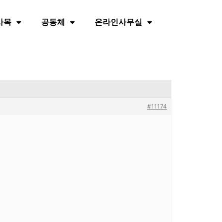
사목
공동체
온라인사무실
#11174