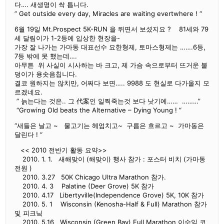
다…. 새생명이 싹 틉니다.
” Get outside every day, Miracles are waiting evertwhere ! “
6월 19일 Mt.Prospect 5K-RUN 을 뛰면서 보셨지요 ? 81세와 79
세 달림이가 1-2등에 입상한 현장을-
가장 잘 나가는 가마동 대표선수 요한형제, 토마스형제는 …….6등,
7등 밖에 못 했는데….
아무튼 위 사실이 시사하는 바 크고, 제 가슴 속으로부터 뜨거운 불
덩이가 용솟음칩니다.
결코 원하지는 않치만, 어쩌다 보면….. 9988 도 현실로 다가올지 모
르겠네요.
” 늙는다는 것은.. 그 代案인 일찍죽는것 보다 낫기에…… ………”
“Growing Old beats the Alternative – Dying Young ! “
“새들은 날고 ~ 물고기는 헤엄치고~ 구름은 흐르고 ~ 가마동은
달린다 ! “
<< 2010 전반기 활동 요약>>
2010. 1. 1. 새해맞이 (해맞이) 행사 참가 : 포스터 비치 (가마동
전원 )
2010. 3.27 50K Chicago Ultra Marathon 참가.
2010. 4. 3 Palatine (Deer Grove) 5K 참가
2010. 4.17 Libertyville(Independence Grove) 5K, 10K 참가
2010. 5. 1 Wisconsin (Kenosha-Half & Full) Marathon 참가
및 피크닠
2010. 5.16 Wisconsin (Green Bay) Full Marathon 이수일 코