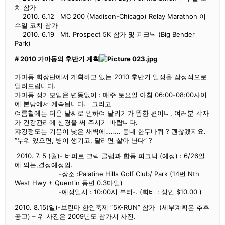
치 참가
2010. 6.12 MC 200 (Madison-Chicago) Relay Marathon 이
수일 코치 참가
2010. 6.19 Mt. Prospect 5K 참가 및 피크닉 (Big Bender
Park)
# 2010 가마동의 후반기 계획
가마동 회장단에서 계획하고 있는 2010 후반기 일정을 잠정적으로
알려드립니다.
가마동 정기모임은 변동없이 : 매주 토요일 아침 06:00-08:00사이
에 본당에서 계속됩니다. 그리고
여름철에는 더운 날씨로 인하여 달리기가 뜸한 편이니, 여러분 각자
가 건강관리에 신경을 써 주시기 바랍니다.
쟈깅정도는 기온이 낮은 새벽에…….. 동네 한두바퀴 ? 괜찮겠지요.
“누워 있으면, 병이 생기고, 달리면 살아 난다” ?
2010. 7. 5 (월)- 버퍼로 크릭 클럽과 합동 피크닉 (예정) : 6/26일
에 의논,결정예정임.
-장소 :Palatine Hills Golf Club/ Park (14번 Nth
West Hwy + Quentin 동편 0.3마일)
-예정일시 : 10:00시 부터-. (회비 : 성인 $10.00 )
2010. 8.15(일)-브린마 한인축제 “5K-RUN” 참가 (세부계획은 추후
공고) – 위 사진은 2009년도 참가시 사진.