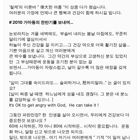
‘릴케’의 이른바 ” 偉大한 여름 “이 성큼 다가 왔습니다.
여러분의 가정에 언제나 큰 행복과 건강이 함께 하시길 빕니다.
# 2010 가마동의 전반기를 보내며…
눈보라치는 겨울 새벽에도, 부슬비 내리는 봄날 아침에도, 꾸준히
달리기에 열심이셔서
하늘이 주신 건강을 잘 지키고….그 건강 덕으로 더욱 활기찬 삶을…
기쁜 마음으로 살고 계신 여러분에게
큰 박수를 보냅니다. 그간 약간의 부상으로 고생하신 분도 있었지
만 그 부상때문에 운동을 포기한 분이 없는 걸
보면서…..가마동이 자랑스럽고, 날이 갈수록 더 많은 애정을 갖게
됩니다.
“삶이 그대를 속이드라도…. 슬퍼하거나, 怒하지말라..” 는 글이 있지
요?
[삶이 짜증 날 때엔 하느님에게 성을 내도 괜찮다. 그 분은 네 분노
를 감당하실 수 있으니. ]
It’s OK to get angry with God, He can take it !
그동안 파란만장? 한 인생을 살아 오시면서, 우리에게 건강보다 더
중요한것 보셨나요 ?
60에 시작하든, 70 아니 80에 시작하든.. 시작이 중요합니다. 운동
화 하나, 달랑 신고 밖으로 나오면 되지요.
일단, 밖으로 나오면.. 여기 저기서 여러분에게 ” 기적 “이 일어 납니