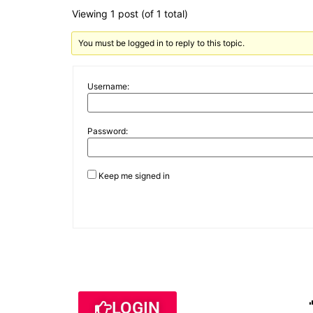
Viewing 1 post (of 1 total)
You must be logged in to reply to this topic.
Username:
Password:
Keep me signed in
LOGIN