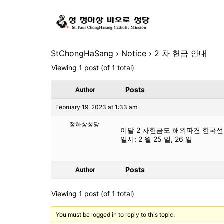
StChongHaSang
›
Notice
›
2 차 헌금 안내
Viewing 1 post (of 1 total)
Posts
Author
February 19, 2023 at 1:33 am
정하상성당
이달 2 차헌금도 해외파견 한국
일시: 2 월 25 일, 26 일
Posts
Author
Viewing 1 post (of 1 total)
You must be logged in to reply to this topic.