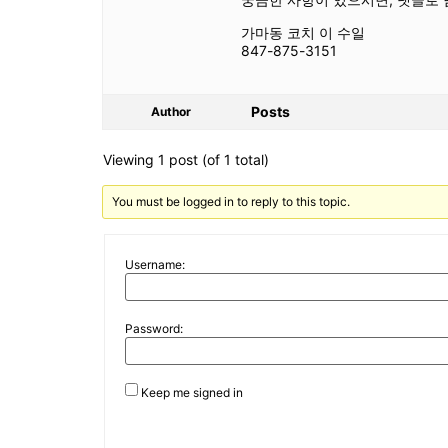
가마동 코치 이 수일
847-875-3151
Posts
Author
Viewing 1 post (of 1 total)
You must be logged in to reply to this topic.
Username:
Password:
Keep me signed in